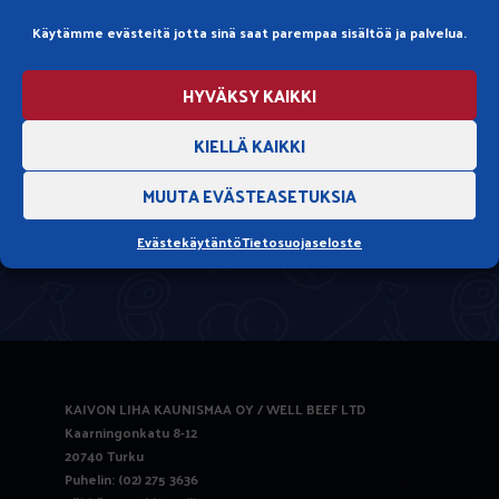
Käytämme evästeitä jotta sinä saat parempaa sisältöä ja palvelua.
HYVÄKSY KAIKKI
KIELLÄ KAIKKI
MUUTA EVÄSTEASETUKSIA
Evästekäytäntö
Tietosuojaseloste
KAIVON LIHA KAUNISMAA OY / WELL BEEF LTD
Kaarningonkatu 8-12
20740 Turku
Puhelin: (02) 275 3636