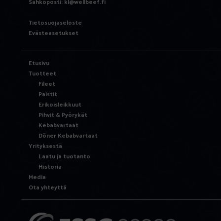
Sähköposti:
kl@wellbeef.fi
Tietosuojaseloste
Evästeasetukset
Etusivu
Tuotteet
Fileet
Paistit
Erikoisleikkuut
Pihvit & Pyörykät
Kebabvartaat
Döner Kebabvartaat
Yrityksestä
Laatu ja tuotanto
Historia
Media
Ota yhteyttä