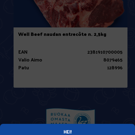
Well Beef naudan entrecôte n. 2,5kg
EAN
2381910700005
Valio Aimo
8079465
Patu
128996
HEI!