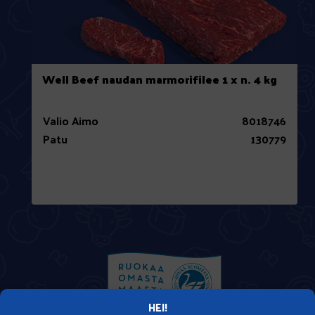
Well Beef naudan marmorifilee 1 x n. 4 kg
Valio Aimo
8018746
Patu
130779
HEI!