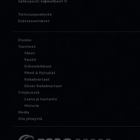
Sähköposti:
kl@wellbeef.fi
Tietosuojaseloste
Evästeasetukset
Etusivu
Tuotteet
Fileet
Paistit
Erikoisleikkuut
Pihvit & Pyörykät
Kebabvartaat
Döner Kebabvartaat
Yrityksestä
Laatu ja tuotanto
Historia
Media
Ota yhteyttä