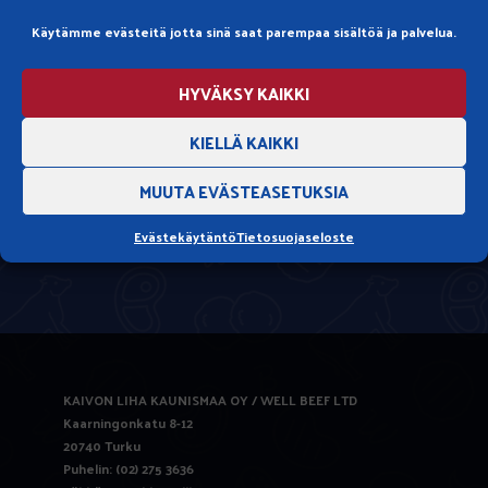
Käytämme evästeitä jotta sinä saat parempaa sisältöä ja palvelua.
HYVÄKSY KAIKKI
KIELLÄ KAIKKI
MUUTA EVÄSTEASETUKSIA
Evästekäytäntö
Tietosuojaseloste
KAIVON LIHA KAUNISMAA OY / WELL BEEF LTD
Kaarningonkatu 8-12
20740 Turku
Puhelin: (02) 275 3636